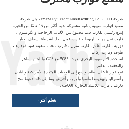
شركة Yamane Ryu Yacht Manufacturing Co. ، LTD هي شركة
تصنيع قوارب صينية يابانية مشتركة لديها أكثر من 15 عامًا من الخبرة.
إنتاج رئيسي لقارب صيد مصنوع من الألياف الزجاجية والألومنيوم ،
قارب نقل مهبط للهبوط ، قارب عمل إنقاذ لشرطة إسعاف طيار
دورية ، قارب عائم ، قارب منزل ، قارب بانجا ، سفينة صيد فولاذية ،
طوف وقارب ركاب.
استخدم الألومنيوم البحري بدرجة 5083 مع CCS واللحام الماهر
والتجفيف الذاتي.
تبيع قواربنا على نطاق واسع إلى الولايات المتحدة الأمريكية واليابان
وأستراليا ونيوزيلندا وآسيا وأوروبا وأفريقيا وما إلى ذلك.دعونا ننتج
قاربك ، قارب علامتك التجارية الخاصة.
يتعلم أكثر