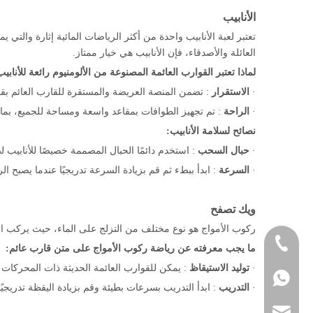
الأنابيب
تعتبر لعبة الأنابيب واحدة من أكثر الرياضات المائية إثارة والت
العائلة والأصدقاء، فإن الأنابيب هي خيار ممتاز.
لماذا تعتبر القوارب العائمة المصنوعة من الألومنيوم رائعة للأنابيب
·
الاستقرار
: تضمن المنصة العريضة والمستقرة للقارب العائم بقا
·
الراحة
: تم تجهيز الطوافات بمقاعد واسعة ومساحة للجميع، بم
نصائح لسلامة الأنابيب:
·
حبال السحب
: استخدم دائمًا الحبال المصممة خصيصًا للأنابيب 
·
السرعة
: ابدأ ببطء ثم قم بزيادة السرعة تدريجيًا عندما يصبح ال
ويك تصفح
ركوب الأمواج هو نوع مختلف من التزلج على الماء، حيث يركب الم
+ 86-532-86198551
ما يجب معرفته عن رياضة ركوب الأمواج على متن قارب عائم:
·
توليد الاستيقاظ
: يمكن للقوارب العائمة الحديثة ذات المحركات ع
+86-13280823350
8613280823350
·
التدريب
: ابدأ التدريب بسرعات بطيئة وقم بزيادة اليقظة تدريجي
heather@yamanebo