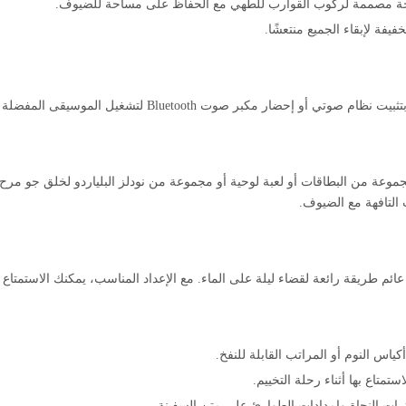
حة مصممة لركوب القوارب للطهي مع الحفاظ على مساحة للضيوف.
فة لإبقاء الجميع منتعشًا.
Bluetoo لتشغيل الموسيقى المفضلة لديك أثناء الإبحار أو التثبيت.
 مجموعة من البطاقات أو لعبة لوحية أو مجموعة من نودلز البلياردو لخلق جو مر
 التافهة مع الضيوف.
ائم طريقة رائعة لقضاء ليلة على الماء. مع الإعداد المناسب، يمكنك الاستمتاع 
ياس النوم أو المراتب القابلة للنفخ.
متاع بها أثناء رحلة التخييم.
رات النجاة وإمدادات الطوارئ على متن السفينة.