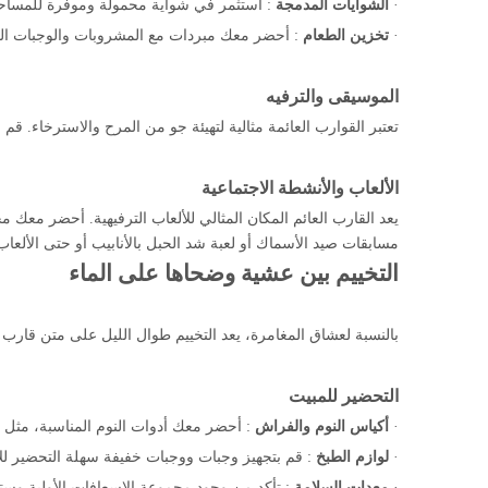
·
الشوايات المدمجة
: استثمر في شواية محمولة وموفرة للمسا
·
تخزين الطعام
: أحضر معك مبردات مع المشروبات والوجبات الخفي
الموسيقى والترفيه
تعتبر القوارب العائمة مثالية لتهيئة جو من المرح والاسترخاء. قم بتثبيت نظام صوتي أو إحضار مكبر صوت th
الألعاب والأنشطة الاجتماعية
يعد القارب العائم المكان المثالي للألعاب الترفيهية. أحضر معك
مسابقات صيد الأسماك أو لعبة شد الحبل بالأنابيب أو حتى الألعاب
التخييم بين عشية وضحاها على الماء
بالنسبة لعشاق المغامرة، يعد التخييم طوال الليل على متن قارب ع
التحضير للمبيت
·
أكياس النوم والفراش
: أحضر معك أدوات النوم المناسبة، مثل أك
·
لوازم الطبخ
: قم بتجهيز وجبات ووجبات خفيفة سهلة التحضير للاست
·
معدات السلامة
: تأكد من وجود مجموعة الإسعافات الأولية وست