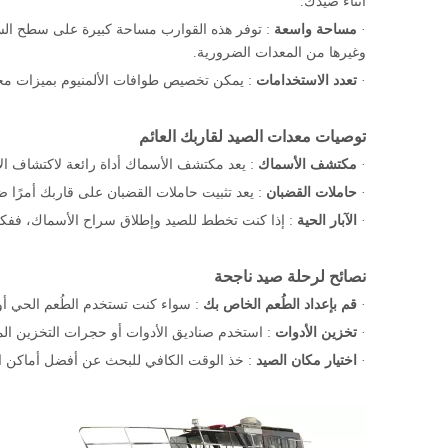
أثناء صيدك.
·
مساحة واسعة
: توفر هذه القوارب مساحة كبيرة على سطح السف
وغيرها من المعدات الضرورية.
·
تعدد الاستخدامات
: يمكن تخصيص طوافات الألمنيوم بميزات مختل
توصيات معدات الصيد لقاربك العائم
·
مكتشف الأسماك
: يعد مكتشف الأسماك أداة رائعة لاكتشاف ال
·
حاملات القضبان
: يعد تثبيت حاملات القضبان على قاربك أمرًا ض
·
الآبار الحية
: إذا كنت تخطط للصيد وإطلاق سراح الأسماك، ففكر 
نصائح لرحلة صيد ناجحة
·
قم بإعداد الطُعم الخاص بك
: سواء كنت تستخدم الطُعم الحي أو
·
تخزين الأدوات
: استخدم صناديق الأدوات أو حجرات التخزين ال
·
اختيار مكان الصيد
: خذ الوقت الكافي للبحث عن أفضل أماكن ا