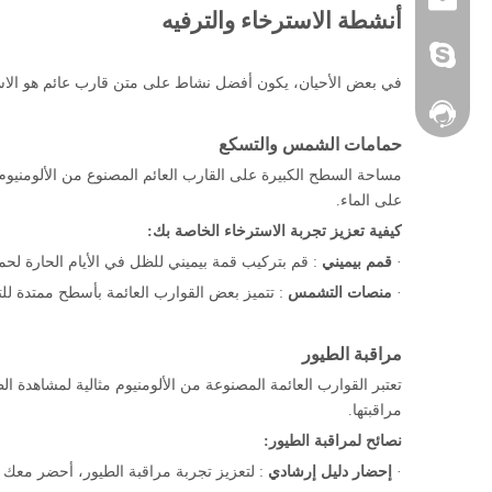
أنشطة الاسترخاء والترفيه
Yamane-7
في بعض الأحيان، يكون أفضل نشاط على متن قارب عائم هو الاسترخا
فيسبوك
حمامات الشمس والتسكع
مساحة السطح الكبيرة على القارب العائم المصنوع من الألومنيوم
على الماء.
كيفية تعزيز تجربة الاسترخاء الخاصة بك:
·
قمم بيميني
: قم بتركيب قمة بيميني للظل في الأيام الحارة ل
·
منصات التشمس
: تتميز بعض القوارب العائمة بأسطح ممتدة 
مراقبة الطيور
تعتبر القوارب العائمة المصنوعة من الألومنيوم مثالية لمشاهدة الط
مراقبتها.
نصائح لمراقبة الطيور:
·
إحضار دليل إرشادي
: لتعزيز تجربة مراقبة الطيور، أحضر معك د