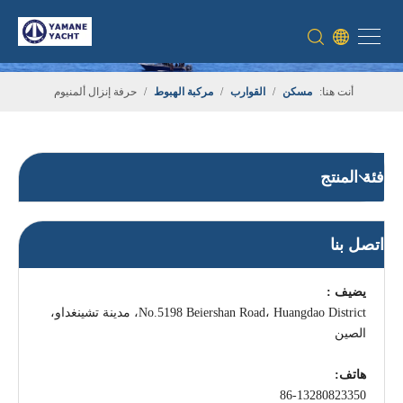
أنت هنا:
مسكن
/
القوارب
/
مركبة الهبوط
/
حرفة إنزال ألمنيوم
فئة المنتج
اتصل بنا
يضيف :
No.5198 Beiershan Road، Huangdao District، مدينة تشينغداو،
الصين
هاتف:
86-13280823350