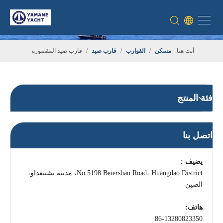
أنت هنا:
مسكن
/
القوارب
/
قارب صيد
/
قارب صيد المقصورة
فئة المنتج
اتصل بنا
يضيف :
No.5198 Beiershan Road، Huangdao District، مدينة تشينغداو،
الصين
هاتف:
86-13280823350