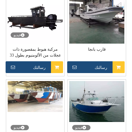
فيديو
قارب بانجا
مركبة هبوط بمقصورة ذات
عجلات من الألومنيوم بطول 33
قدمًا و10 أمتار
رسالتك
رسالتك
فيديو
فيديو