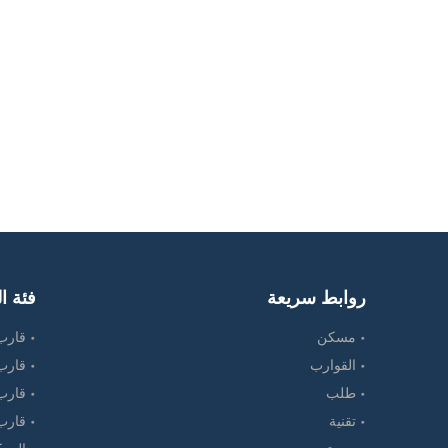
روابط سريعة
فئة ال
مسكن
قارب 
القوارب
قارب
طلب
قارب
تقنية
قارب