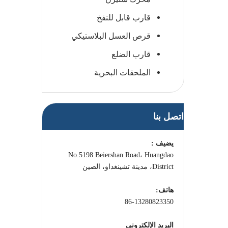
قارب قابل للنفخ
قرص العسل البلاستيكي
قارب الضلع
الملحقات البحرية
اتصل بنا
يضيف :
No.5198 Beiershan Road، Huangdao
District، مدينة تشينغداو، الصين
هاتف:
86-13280823350
البريد الإلكتروني