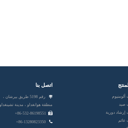
منتج
اتصل بنا
ألومنيوم
رقم 5198 طريق بيرشان ،

 صيد
منطقة هوانغداو ، مدينة تشينغداو
 إرشاد دورية

86-532-86198551+
 عائم

86-13280823350+