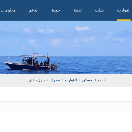
القوارب
طلب
تقنية
جودة
الدعم
معلومات ع
أنت هنا:
مسكن
/
القوارب
/
محرك
/
ديزل داخلي